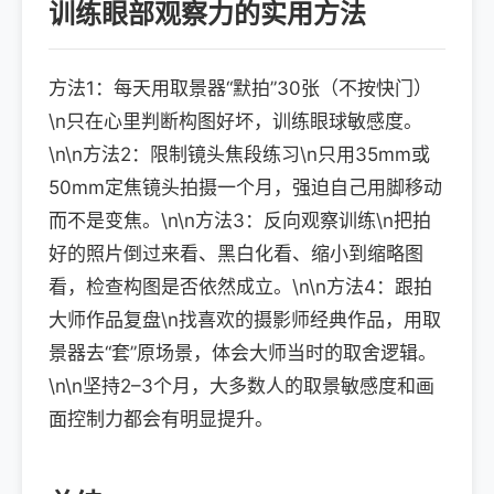
训练眼部观察力的实用方法
方法1：每天用取景器“默拍”30张（不按快门）
\n只在心里判断构图好坏，训练眼球敏感度。
\n\n方法2：限制镜头焦段练习\n只用35mm或
50mm定焦镜头拍摄一个月，强迫自己用脚移动
而不是变焦。\n\n方法3：反向观察训练\n把拍
好的照片倒过来看、黑白化看、缩小到缩略图
看，检查构图是否依然成立。\n\n方法4：跟拍
大师作品复盘\n找喜欢的摄影师经典作品，用取
景器去“套”原场景，体会大师当时的取舍逻辑。
\n\n坚持2–3个月，大多数人的取景敏感度和画
面控制力都会有明显提升。