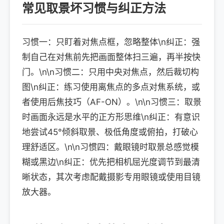
常见取景坏习惯与纠正方法
习惯一：只盯着对焦点框，忽略整体\n纠正：强
制自己在对焦前先把画面整体扫三遍，再半按快
门。\n\n习惯二：只用中央对焦点，然后裁切构
图\n纠正：练习使用离焦点的多点对焦系统，或
者使用后焦技巧（AF-ON）。\n\n习惯三：取景
时画面永远是水平的正方形思维\n纠正：有意识
地尝试45°倾斜取景、极低角度或俯拍，打破心
理舒适区。\n\n习惯四：戴眼镜时取景总感觉模
糊或黑边\n纠正：优先把相机屈光度调节到最清
晰状态，其次考虑配戴摄影专用眼镜或使用目镜
放大器。