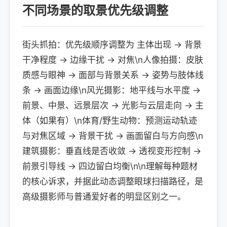
不同场景的取景优先级调整
街头抓拍：优先级顺序调整为 主体出现 → 背景
干净程度 → 边缘干扰 → 对焦\n人像拍摄：皮肤
质感与眼神 → 面部与背景关系 → 姿势与肢体线
条 → 画面边缘\n风光摄影：地平线与水平度 →
前景、中景、远景层次 → 光影与云层走向 → 主
体（如果有）\n体育/野生动物：预测运动轨迹
与对焦区域 → 背景干扰 → 画面留白与方向感\n
建筑摄影：垂直线是否收敛 → 透视变形控制 →
前景引导线 → 四边留白均衡\n\n理解每种题材
的核心诉求，并据此动态调整眼球扫描路径，是
高级摄影师与普通爱好者的明显区别之一。