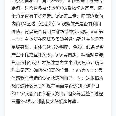
四条边框和四个角（3–5秒）\n检查地平线是否
歪斜、是否有多余肢体/电线/杂物切入画面、四
个角是否有干扰元素。\n\n第二步：画面边缘向
内约1/4区域（过渡带）\n观察前景是否有利用
价值，背景是否有明显穿帮或冲突元素。\n\n第
三步：主体所在区域及周边关系\n确认主体是否
足够突出，主体与背景的明暗、色彩、线条是否
产生干扰或互补关系。\n\n第四步：精确对焦与
焦点选择\n最后才把注意力集中到对焦点，确认
焦点是否准确落在想要的位置。\n\n第五步：整
体感受与情绪确认\n快速问自己一句：这张照片
想传递什么感觉？现在画面是否达到了这个目
的？\n\n这个顺序看似繁琐，但熟练后整个过程
只需2–4秒，却能极大降低废片率。