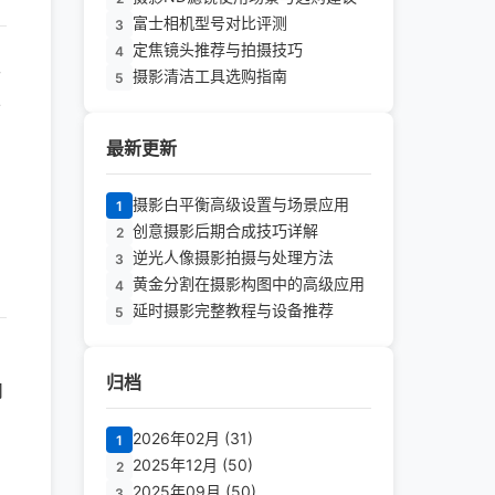
富士相机型号对比评测
3
定焦镜头推荐与拍摄技巧
4
区
摄影清洁工具选购指南
5
正
用
最新更新
爱
摄影白平衡高级设置与场景应用
1
创意摄影后期合成技巧详解
2
逆光人像摄影拍摄与处理方法
3
黄金分割在摄影构图中的高级应用
4
延时摄影完整教程与设备推荐
5
。
归档
内
2026年02月 (31)
1
2025年12月 (50)
2
拥
2025年09月 (50)
3