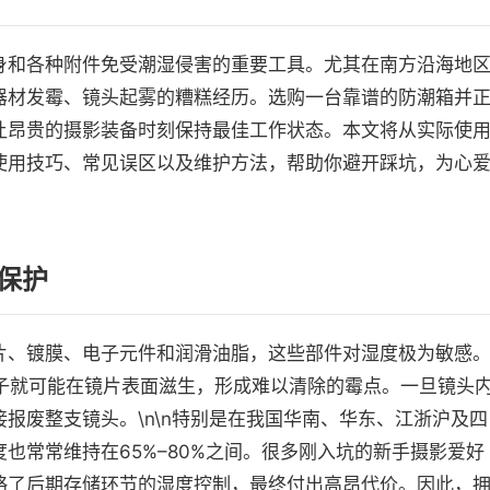
身和各种附件免受潮湿侵害的重要工具。尤其在南方沿海地
器材发霉、镜头起雾的糟糕经历。选购一台靠谱的防潮箱并
让昂贵的摄影装备时刻保持最佳工作状态。本文将从实际使
使用技巧、常见误区以及维护方法，帮助你避开踩坑，为心
保护
片、镀膜、电子元件和润滑油脂，这些部件对湿度极为敏感
孢子就可能在镜片表面滋生，形成难以清除的霉点。一旦镜头
报废整支镜头。\n\n特别是在我国华南、华东、江浙沪及四
也常常维持在65%–80%之间。很多刚入坑的新手摄影爱好
略了后期存储环节的湿度控制，最终付出高昂代价。因此，