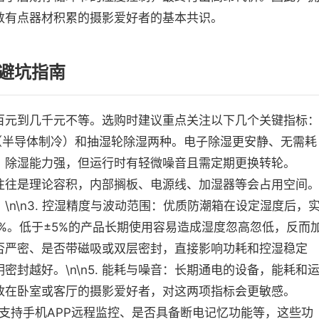
数有点器材积累的摄影爱好者的基本共识。
避坑指南
百元到几千元不等。选购时建议重点关注以下几个关键指标
除湿（半导体制冷）和抽湿轮除湿两种。电子除湿更安静、无需耗
、除湿能力强，但运行时有轻微噪音且需定期更换转轮。
升数往往是理论容积，内部搁板、电源线、加湿器等会占用空间
n\n3. 控湿精度与波动范围：优质防潮箱在设定湿度后，
2%。低于±5%的产品长期使用容易造成湿度忽高忽低，反而
条是否严密、是否带磁吸或双层密封，直接影响功耗和控湿稳定
封越好。\n\n5. 能耗与噪音：长期通电的设备，能耗和
放在卧室或客厅的摄影爱好者，对这两项指标会更敏感。
、是否支持手机APP远程监控、是否具备断电记忆功能等，这些功