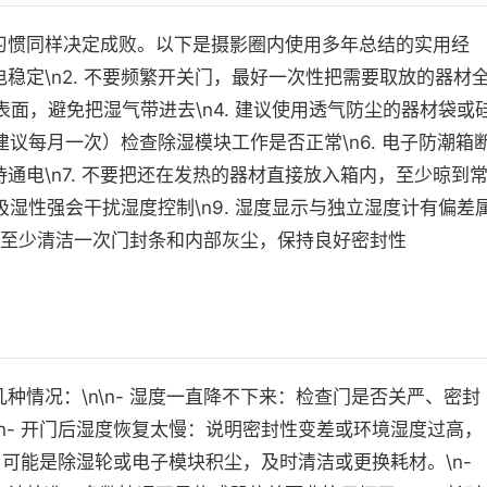
习惯同样决定成败。以下是摄影圈内使用多年总结的实用经
时通电稳定\n2. 不要频繁开关门，最好一次性把需要取放的器材
净表面，避免把湿气带进去\n4. 建议使用透气防尘的器材袋或
（建议每月一次）检查除湿模块工作是否正常\n6. 电子防潮箱
通电\n7. 不要把还在发热的器材直接放入箱内，至少晾到
板吸湿性强会干扰湿度控制\n9. 湿度显示与独立湿度计有偏差
每年至少清洁一次门封条和内部灰尘，保持良好密封性
情况：\n\n- 湿度一直降不下来：检查门是否关严、密封
n- 开门后湿度恢复太慢：说明密封性变差或环境湿度过高，
：可能是除湿轮或电子模块积尘，及时清洁或更换耗材。\n-