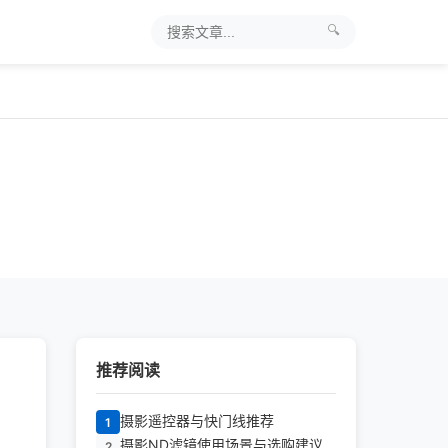
🔍
推荐阅读
摄影遥控器与快门线推荐
1
摄影ND滤镜使用场景与选购建议
2