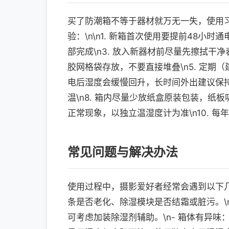
买了防潮箱不等于器材就万无一失，使用
验：\n\n1. 新箱首次使用要提前48小
部完成\n3. 放入新器材前尽量先擦拭干
胶网格袋存放，不要直接堆叠\n5. 定期
电后湿度会缓慢回升，长时间外出建议保持
温\n8. 箱内尽量少放纸盒原装包装，纸
正常现象，以独立温湿度计为准\n10. 
常见问题与解决办法
使用过程中，摄影爱好者经常会遇到以下几种
条是否老化、除湿模块是否结霜或脏污。\
可考虑加装除湿剂辅助。\n- 箱体有异味